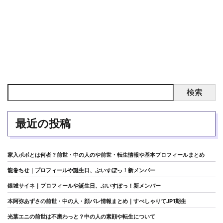
検索
最近の投稿
家入ポポとは何者？前世・中の人のや前世・転生情報や基本プロフィールまとめ
龍巻ちせ｜プロフィールや誕生日、ぶいすぽっ！新メンバー
銀城サイネ｜プロフィールや誕生日、ぶいすぽっ！新メンバー
本阿弥あずさの前世・中の人・顔バレ情報まとめ｜すぺしゃりてJP1期生
光葉エニの前世は不磨わっと？中の人の素顔や転生について