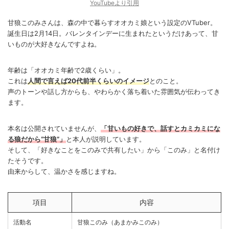
YouTubeより引用
甘狼このみさんは、森の中で暮らすオオカミ娘という設定のVTuber。
誕生日は2月14日。バレンタインデーに生まれたというだけあって、甘
いものが大好きなんですよね。
年齢は「オオカミ年齢で2歳くらい」。
これは
人間で言えば20代前半くらいのイメージ
とのこと。
声のトーンや話し方からも、やわらかく落ち着いた雰囲気が伝わってき
ます。
本名は公開されていませんが、
「甘いもの好きで、話すとカミカミにな
る狼だから“甘狼”」
と本人が説明しています。
そして、「好きなことをこのみで共有したい」から「このみ」と名付け
たそうです。
由来からして、温かさを感じますね。
項目
内容
活動名
甘狼このみ（あまかみこのみ）