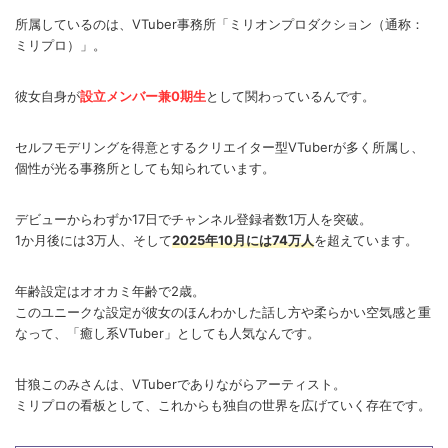
所属しているのは、VTuber事務所「ミリオンプロダクション（通称：
ミリプロ）」。
彼女自身が
設立メンバー兼0期生
として関わっているんです。
セルフモデリングを得意とするクリエイター型VTuberが多く所属し、
個性が光る事務所としても知られています。
デビューからわずか17日でチャンネル登録者数1万人を突破。
1か月後には3万人、そして
2025年10月には74万人
を超えています。
年齢設定はオオカミ年齢で2歳。
このユニークな設定が彼女のほんわかした話し方や柔らかい空気感と重
なって、「癒し系VTuber」としても人気なんです。
甘狼このみさんは、VTuberでありながらアーティスト。
ミリプロの看板として、これからも独自の世界を広げていく存在です。