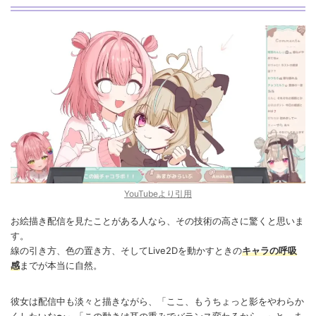
YouTubeより引用
お絵描き配信を見たことがある人なら、その技術の高さに驚くと思いま
す。
線の引き方、色の置き方、そしてLive2Dを動かすときの
キャラの呼吸
感
までが本当に自然。
彼女は配信中も淡々と描きながら、「ここ、もうちょっと影をやわらか
くしたいな〜」「この動きは耳の重みでバランス変わるから…」と、ま