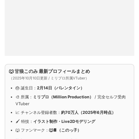
🐺 甘狼このみ 最新プロフィールまとめ
（
2025年10月10日更新
/ ミリプロ所属VTuber）
🎂 誕生日：
2月14日（バレンタイン）
🎨 所属：
ミリプロ（Million Production）
/ 完全セルフ受肉
VTuber
📈 チャンネル登録者数：
約70万人（2025年6月時点）
🖌 特技：
イラスト制作・Live2Dモデリング
🐺 ファンマーク：
🐺🍫（このっ子）