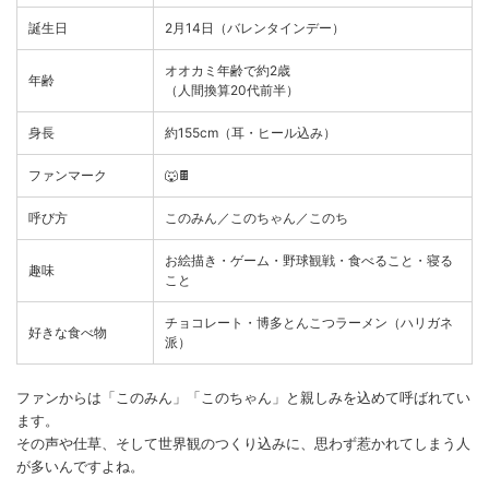
誕生日
2月14日（バレンタインデー）
オオカミ年齢で約2歳
年齢
（人間換算20代前半）
身長
約155cm（耳・ヒール込み）
ファンマーク
🐺🍫
呼び方
このみん／このちゃん／このち
お絵描き・ゲーム・野球観戦・食べること・寝る
趣味
こと
チョコレート・博多とんこつラーメン（ハリガネ
好きな食べ物
派）
ファンからは「このみん」「このちゃん」と親しみを込めて呼ばれてい
ます。
その声や仕草、そして世界観のつくり込みに、思わず惹かれてしまう人
が多いんですよね。