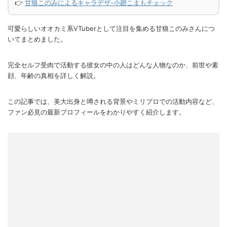
👉
甘狼このみによるキャラデザ-小廻こまもチェック
可愛らしいオオカミ系VTuberとして注目を集める甘狼このみさんにつ
いてまとめました。
完全セルフ受肉で活動する彼女の中の人はどんな人物なのか、前世や素
顔、年齢の真相を詳しく解説。
この記事では、美大出身と噂される背景やミリプロでの活動内容など、
ファン必見の最新プロフィールをわかりやすく紹介します。